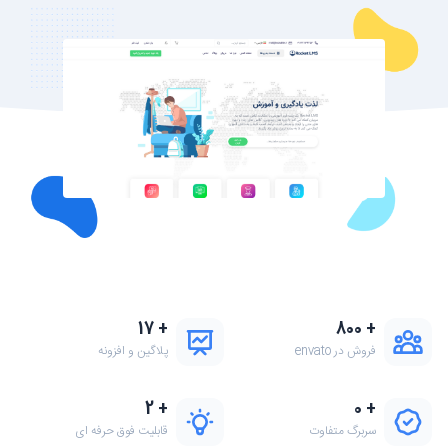
17
+
800
+
فروش در envato
پلاگین و افزونه
2
+
0
+
سربرگ متفاوت
قابلیت فوق حرفه ای